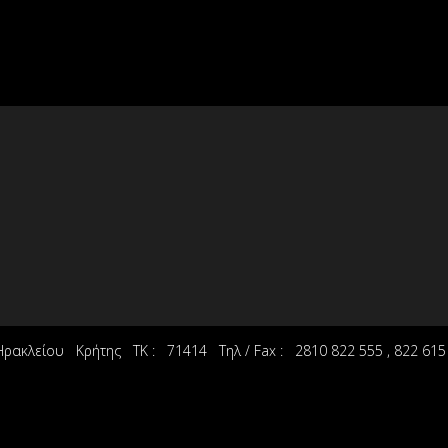
ι Ηρακλείου Κρήτης ΤΚ : 71414 Τηλ / Fax : 2810 822 555 , 822 