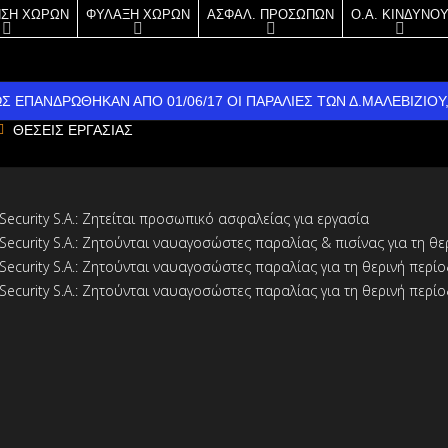
ΗΣΗ ΧΩΡΩΝ
ΦΥΛΑΞΗ ΧΩΡΩΝ
ΑΣΦΑΛ. ΠΡΟΣΩΠΩΝ
Ο.Α. ΚΙΝΔΥΝΟ
ΙΤΥΧΩΣ ΕΠΑΝΔΡΩΘΗΚΑΝ ΑΠΟ 01/06/17 ΟΙ ΠΑΡΑΛΙΕΣ ΤΩΝ Δ.ΜΑΛΕΒΙΖ
ΘΕΣΕΙΣ ΕΡΓΑΣΙΑΣ
ΙΤΥΧΗΣ Ο ΑΠΟΛΟΓΙΣΜΟΣ ΣΤΟ ΝΑΥΑΓΟΣΩΣΤΙΚΟ ΤΟΜΕΑ ΤΟ 2016!
2
ΙΤΥΧΗΣ Ο ΑΠΟΛΟΓΙΣΜΟΣ ΣΤΟ ΝΑΥΑΓΟΣΩΣΤΙΚO TOMEA ΤΟ 2014!
2
ΤΥΧΗΣ Η ΝΑΥΑΓΟΣΩΣΤΙΚΗ ΚΑΛΥΨΗ ΤΩΝ ΠΑΡΑΛΙΩΝ ΓΙΑ ΤΟ 2014
20
Security S.A.: Ζητείται προσωπικό ασφαλείας για εργασία
Security S.A.: Ζητούνται ναυαγοσώστες παραλίας & πισίνας για τη θ
ΚΛΕΙΟ & ΑΛΕΞΑΝΔΡΟΥΠΟΛΗ, ΑΠΟ ΤΙΣ ΠΙΟ ΑΣΦΑΛΕΙΣ ΠΑΡΑΛΙΕΣ
20
Security S.A.: Ζητούνται ναυαγοσώστες παραλίας για τη θερινή περί
Security S.A.: Ζητούνται ναυαγοσώστες παραλίας για τη θερινή περί
Α ΠΟΛΛΑ ΚΑΙ ΚΑΛΟ ΠΑΣΧΑ !!!