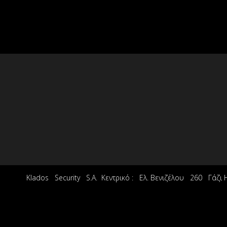
Klados Security S.A. Κεντρικό : Ελ. Βενιζέλου 260 Γάζ