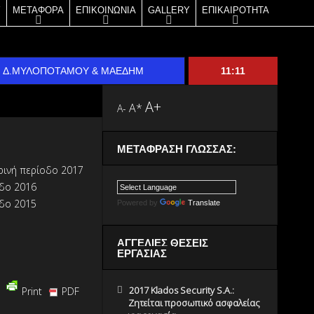
Υ
ΜΕΤΑΦΟΡΑ
ΕΠΙΚΟΙΝΩΝΙΑ
GALLERY
ΕΠΙΚΑΙΡΟΤΗΤΑ
ΙΟΥ, Δ.ΜΥΛΟΠΟΤΑΜΟΥ & ΜΑΕΔΗΜ
11:11
015 Klados Security S.A.: ΕΠΙΤΥΧΗΣ Ο ΑΠΟΛΟΓΙΣΜΟΣ ΣΤΟ ΝΑΥΑΓ
A+
A*
A-
014 Klados Security S.A.: ΔΙΕΥΚΡΙΝΗΣΕΙΣ ΓΙΑ ΤΟΝ ΑΓΩΝΑ ΟΦΗ – ΠΑ
ΜΕΤΆΦΡΑΣΗ ΓΛΏΣΣΑΣ:
13 Klados Security S.A.: ΕΠΙΤΥΧΗΣ ΚΑΙ ΠΑΛΙ Ο ΑΠΟΛΟΓΙΣΜΟΣ ΤΟ
ερινή περίοδο 2017
17 Klados Security S.A. : ΠΩΛΗΣΕΙΣ ΝΑΥΑΓΟΣΩΣΤΙΚΩΝ ΣΚΑΦΩΝ
οδο 2016
οδο 2015
Powered by
Translate
ΑΓΓΕΛΙΕΣ ΘΕΣΕΙΣ
ΕΡΓΑΣΙΑΣ
2017 Klados Security S.A.:
Print
PDF
Ζητείται προσωπικό ασφαλείας