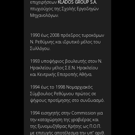
επιχειρήσεων
KLADOS GROUP S.A.
πτυχιούχος της Σχολής Εργοδηγών
Μηχανολόγων.
1990 έως 2008 πρόεδρος τυροκόμων
Ν. Ρεθύμνης και ιδρυτικό μέλος του
Συλλόγου.
1993 υποψήφιος βουλευτής στον Ν.
Ηρακλείου μέλος Σ.Ε.Ν. Ηρακλείου
και Κεντρικής Επιτροπής Αθήνα.
1994 έως το 1998 Νομαρχιακός
Σύμβουλος Ρεθύμνου πρώτος σε
ψήφους προτίμησης στο συνδυασμό.
1994 εισηγητής στην Commission για
την καταχώρηση της γραβιέρας και
της ξυνομυζήθρας Κρήτης ως Π.Ο.Π.
με επιτυχής αποτέλεσμα την υπ” αριθ.