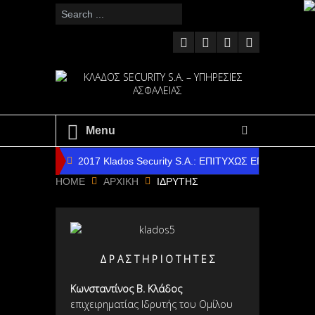
Menu
2017 Klados Security S.A.: ΕΠΙΤΥΧΩΣ ΕΠΑΝΔΡΩ
HOME
ΑΡΧΙΚΗ
ΙΔΡΥΤΗΣ
2016 Klados Security S.A.: ΕΠΙΤΥΧΗΣ Ο ΑΠΟΛΟ
2014 Klados Security S.A.: ΕΠΙΤΥΧΗΣ Ο ΑΠΟΛΟ
2014 Klados Security S.A.: ΕΠΙΤΥΧΗΣ Η ΝΑΥΑΓΟ
Δ Ρ Α Σ Τ Η Ρ Ι Ο Τ Η Τ Ε Σ
2012 Klados Security S.A.: ΗΡΑΚΛΕΙΟ & ΑΛΕΞΑΝ
Κωνσταντίνος Β. Κλάδος
2017 Klados Security S.A. : ΧΡΟΝΙΑ ΠΟΛΛΑ ΚΑΙ ΚΑΛ
επιχειρηματίας Ιδρυτής του Ομίλου