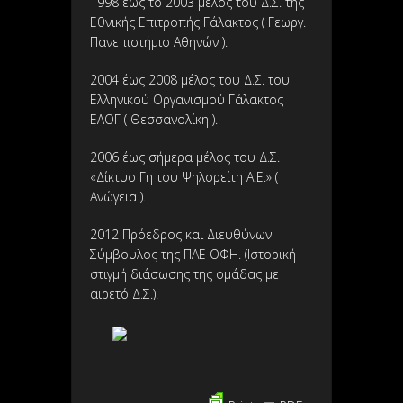
1998 έως το 2003 μέλος του Δ.Σ. της
Εθνικής Επιτροπής Γάλακτος ( Γεωργ.
Πανεπιστήμιο Αθηνών ).
2004 έως 2008 μέλος του Δ.Σ. του
Ελληνικού Οργανισμού Γάλακτος
ΕΛΟΓ ( Θεσσανολίκη ).
2006 έως σήμερα μέλος του Δ.Σ.
«Δίκτυο Γη του Ψηλορείτη Α.Ε.» (
Ανώγεια ).
2012 Πρόεδρος και Διευθύνων
Σύμβουλος της ΠΑΕ ΟΦΗ. (Ιστορική
στιγμή διάσωσης της ομάδας με
αιρετό Δ.Σ.).