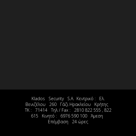
Klados Security S.A. Κεντρικό : Ελ.
Βενιζέλου 260 Γάζι Ηρακλείου Κρήτης
ΤΚ : 71414 Τηλ / Fax : 2810 822 555 , 822
615 Κινητό : 6976 590 100 Άμεση
Επέμβαση 24 ώρες