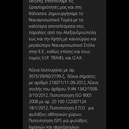
security, επεκτείναμε τις
δραστηριότητές μας και στη
θάλασσα. Δημιουργήσαμε το
Ναυαγοσωστικό Τομέα με τα
καλύτερα αποτελέσματα στις
παραλίες από την Αλεξανδρούπολη
εώς και την Κρήτη με καινούργιο και
μεγαλύτερο Ναυαγοσωστικό Στόλο
στην Ε.Ε., καθώς επίσης και τους
τομείς V.I.P. TRAVEL και Ο.Α.Κ.
Άδεια λειτουργίας με αρ.
3015/39/60/2199-ζ, Άδεια σήματος
με αριθμό 218071/11-09-2012, Άδεια
στολής του άρθρου 9 ΑΝ 1342/1938-
3/10/2012, Πιστοποίηση ISO 9001:
2008 με αρ. 20 100 122007124
18/1/2012, Πιστοποίηση Ε.Π.Ο. για
φυλάξεις αθλητικών χώρων,
Πιστοποίηση ISPS για φυλάξεις
λιμανιών και αεροδρομίων.