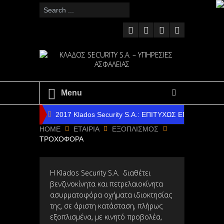
Menu
2017 Klados Security S.A.: ΕΠΙΤΥΧΩΣ ΕΠΑΝΔΡΩ
HOME
ΕΤΑΙΡΙΑ
ΕΞΟΠΛΙΣΜΟΣ
2016 Klados Security S.A.: ΕΠΙΤΥΧΗΣ Ο ΑΠΟΛΟ
ΤΡΟΧΟΦΟΡΑ
2014 Klados Security S.A.: ΕΠΙΤΥΧΗΣ Ο ΑΠΟΛΟ
2014 Klados Security S.A.: ΕΠΙΤΥΧΗΣ Η ΝΑΥΑΓΟ
Η Klados Security S.A. διαθέτει
βενζινοκίνητα και πετρελαιοκίνητα
2012 Klados Security S.A.: ΗΡΑΚΛΕΙΟ & ΑΛΕΞΑΝ
ασυρματοφόρα οχήματα ιδιοκτησίας
της, σε άριστη κατάσταση, πλήρως
2017 Klados Security S.A. : ΧΡΟΝΙΑ ΠΟΛΛΑ ΚΑΙ ΚΑΛ
εξοπλισμένα, με κινητό προβολέα,