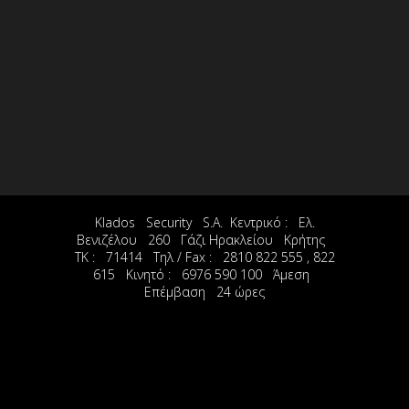
Klados Security S.A. Κεντρικό : Ελ.
Βενιζέλου 260 Γάζι Ηρακλείου Κρήτης
ΤΚ : 71414 Τηλ / Fax : 2810 822 555 , 822
615 Κινητό : 6976 590 100 Άμεση
Επέμβαση 24 ώρες