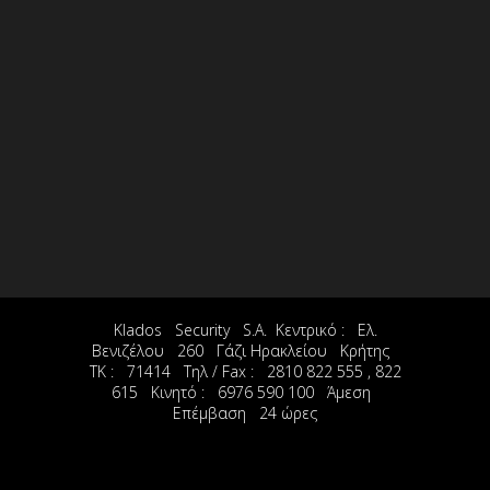
Klados Security S.A. Κεντρικό : Ελ.
Βενιζέλου 260 Γάζι Ηρακλείου Κρήτης
ΤΚ : 71414 Τηλ / Fax : 2810 822 555 , 822
615 Κινητό : 6976 590 100 Άμεση
Επέμβαση 24 ώρες