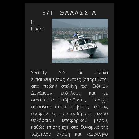
2014 Klados Security S.A.: ΕΠΙΤΥΧΗΣ Ο ΑΠΟΛΟ
Ε / Γ Θ Α Λ Α Σ Σ Ι Α
2014 Klados Security S.A.: ΕΠΙΤΥΧΗΣ Η ΝΑΥΑΓΟ
Η
Klados
2012 Klados Security S.A.: ΗΡΑΚΛΕΙΟ & ΑΛΕΞΑΝ
2017 Klados Security S.A. : ΧΡΟΝΙΑ ΠΟΛΛΑ ΚΑΙ ΚΑΛ
Security S.A. με ειδικά
εκπαιδευμένους άντρες (απαρτίζεται
από πρώην στελέχη των Ειδικών
Δυνάμεων, ενόπλους και με
στρατιωτικό υπόβαθρο) , παρέχει
ασφάλεια στους επιβάτες πλοίων,
σκαφών και οποιουδήποτε άλλου
θαλάσσιου μεταφορικού μέσου,
καθώς επίσης έχει στο δυναμικό της
ταχύπλοα σκάφη και κατάλληλο