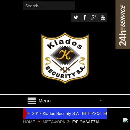
Menu
2017 Klados Security S.A.: ΕΠΙΤΥΧΩΣ ΕΠΑΝΔΡΩ
HOME
ΜΕΤΑΦΟΡΑ
Ε/Γ ΘΑΛΑΣΣΙΑ
2016 Klados Security S.A.: ΕΠΙΤΥΧΗΣ Ο ΑΠΟΛΟ